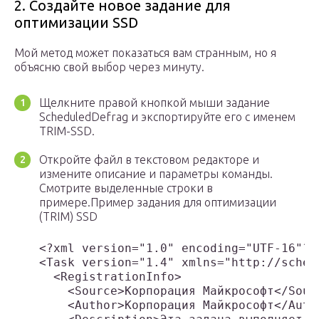
2. Создайте новое задание для
оптимизации SSD
Мой метод может показаться вам странным, но я
объясню свой выбор через минуту.
Щелкните правой кнопкой мыши задание
ScheduledDefrag и экспортируйте его с именем
TRIM-SSD.
Откройте файл в текстовом редакторе и
измените описание и параметры команды.
Смотрите выделенные строки в
примере.Пример задания для оптимизации
(TRIM) SSD
<?xml version="1.0" encoding="UTF-16"?>

<Task version="1.4" xmlns="http://schem
  <RegistrationInfo>

    <Source>Корпорация Майкрософт</Sourc
    <Author>Корпорация Майкрософт</Autho