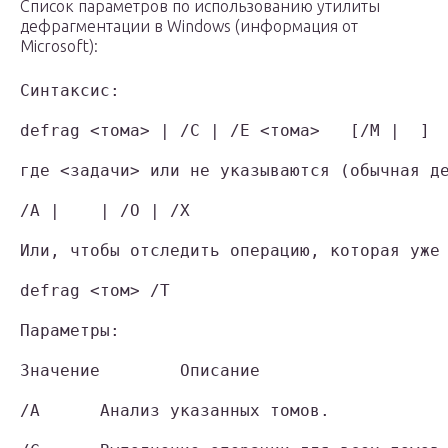
Список параметров по использованию утилиты
дефрагментации в Windows (информация от
Microsoft):
Синтаксис:

defrag <тома> | /C | /E <тома>   [/M |  ]

где <задачи> или не указываются (обычная де
/A |    | /O | /X

Или, чтобы отследить операцию, которая уже 
defrag <том> /T

Параметры:

Значение        Описание

/A      Анализ указанных томов.
