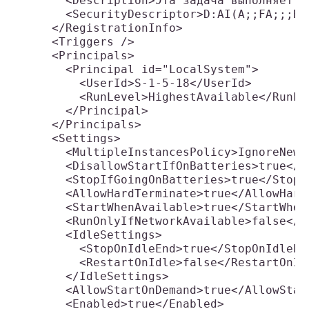
    <Description>Эта задача выполняет о
    <SecurityDescriptor>D:AI(A;;FA;;;BA
  </RegistrationInfo>

  <Triggers />

  <Principals>

    <Principal id="LocalSystem">

      <UserId>S-1-5-18</UserId>

      <RunLevel>HighestAvailable</RunLev
    </Principal>

  </Principals>

  <Settings>

    <MultipleInstancesPolicy>IgnoreNew<
    <DisallowStartIfOnBatteries>true</D
    <StopIfGoingOnBatteries>true</StopI
    <AllowHardTerminate>true</AllowHardT
    <StartWhenAvailable>true</StartWhenA
    <RunOnlyIfNetworkAvailable>false</R
    <IdleSettings>

      <StopOnIdleEnd>true</StopOnIdleEnd
      <RestartOnIdle>false</RestartOnIdl
    </IdleSettings>

    <AllowStartOnDemand>true</AllowStart
    <Enabled>true</Enabled>
