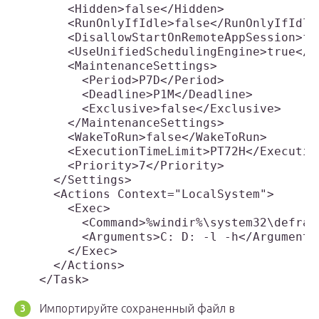
    <Hidden>false</Hidden>

    <RunOnlyIfIdle>false</RunOnlyIfIdle>
    <DisallowStartOnRemoteAppSession>fa
    <UseUnifiedSchedulingEngine>true</U
    <MaintenanceSettings>

      <Period>P7D</Period>

      <Deadline>P1M</Deadline>

      <Exclusive>false</Exclusive>

    </MaintenanceSettings>

    <WakeToRun>false</WakeToRun>

    <ExecutionTimeLimit>PT72H</Execution
    <Priority>7</Priority>

  </Settings>

  <Actions Context="LocalSystem">

    <Exec>

      <Command>%windir%\system32\defrag.
      <Arguments>C: D: -l -h</Arguments>
    </Exec>

  </Actions>

Импортируйте сохраненный файл в