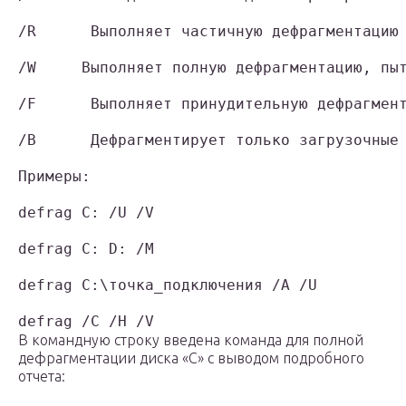
/R      Выполняет частичную дефрагментацию 
/W     Выполняет полную дефрагментацию, пыт
/F      Выполняет принудительную дефрагмент
/B      Дефрагментирует только загрузочные 
Примеры:

defrag C: /U /V

defrag C: D: /M

defrag C:\точка_подключения /A /U

defrag /C /H /V
В командную строку введена команда для полной
дефрагментации диска «С» с выводом подробного
отчета: