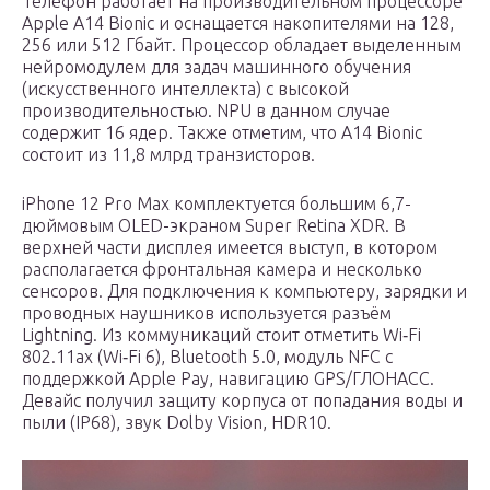
Телефон работает на производительном процессоре
Apple A14 Bionic и оснащается накопителями на 128,
256 или 512 Гбайт. Процессор обладает выделенным
нейромодулем для задач машинного обучения
(искусственного интеллекта) с высокой
производительностью. NPU в данном случае
содержит 16 ядер. Также отметим, что A14 Bionic
состоит из 11,8 млрд транзисторов.
iPhone 12 Pro Max комплектуется большим 6,7-
дюймовым OLED-экраном Super Retina XDR. В
верхней части дисплея имеется выступ, в котором
располагается фронтальная камера и несколько
сенсоров. Для подключения к компьютеру, зарядки и
проводных наушников используется разъём
Lightning. Из коммуникаций стоит отметить Wi‑Fi
802.11ax (Wi‑Fi 6), Bluetooth 5.0, модуль NFC с
поддержкой Apple Pay, навигацию GPS/ГЛОНАСС.
Девайс получил защиту корпуса от попадания воды и
пыли (IP68), звук Dolby Vision, HDR10.