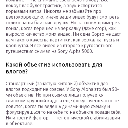
вокруг вас будет трястись, а звук испортится
порывами ветра. Никогда не забывайте про
цветокоррекцию, иначе ваши видео будут смотреть
только ваши близкие друзья. Но на своем примере я
понял, когда перешел на зеркалку (даже crop), как
выросло качество моих видео. Ни одна Gopro не даст
вам такого качества картинки, как зеркалка, пусть и
кропнутая. Я все видео из второго кругосветного
путешествия снимал на Sony Alpha 5000.
Какой объектив использовать для
влогов?
Стандартный (зачастую китовый) объектив для
влогов подходит не совсем. У Sony Alpha это был 50-
мм объектив. Но при съемке лица получается
слишком крупный кадр, а еще фокус очень часто не
ловится, когда ты ведешь динамичную съемку и
фокусируешься то на себе то на объекте позади себя.
Ну и третий фактор — нет оптической стабилизации
в объективе.