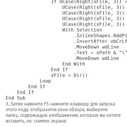
                If UCase(Right(xFile, 3)) =
                    UCase(Right(xFile, 3)) 
                    UCase(Right(xFile, 3)) 
                    UCase(Right(xFile, 3)) 
                    UCase(Right(xFile, 3)) 
                    With Selection

                        .InlineShapes.AddPi
                        .InsertAfter vbCrLf
                        .MoveDown wdLine

                        .Text = xPath & "\"
                        .MoveDown wdLine

                    End With

                End If

                xFile = Dir()

            Loop

        End If

    End If

3, Затем нажмите F5 нажмите клавишу для запуска
этого кода, отобразится окно обзора, выберите
папку, содержащую изображения, которые вы хотите
вставить, см. снимок экрана: