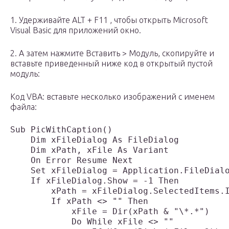
1. Удерживайте ALT + F11 , чтобы открыть Microsoft
Visual Basic для приложений окно.
2. А затем нажмите Вставить > Модуль, скопируйте и
вставьте приведенный ниже код в открытый пустой
модуль:
Код VBA: вставьте несколько изображений с именем
файла:
Sub PicWithCaption()

    Dim xFileDialog As FileDialog

    Dim xPath, xFile As Variant

    On Error Resume Next

    Set xFileDialog = Application.FileDialo
    If xFileDialog.Show = -1 Then

        xPath = xFileDialog.SelectedItems.I
        If xPath <> "" Then

            xFile = Dir(xPath & "\*.*")

            Do While xFile <> ""
