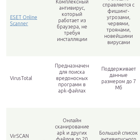
Комплексный
справляется с
антивирус,
фишинг-
который
ESET Online
угрозами,
работает из
Scanner
червями,
браузера, не
троянами,
требуя
новейшими
инсталляции
вирусами
Предназначен
Поддерживает
для поиска
данные
VirusTotal
вредоносных
размером до 7
программ в
Мб
apk-файлах
Онлайн
сканирование
apk и других
Большой список
VirSCAN
файлов до 20
антивирусного