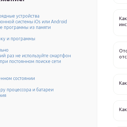
рядные устройства
Как
нной системы iOs или Android
инс
е программы из памяти
вку и программы
льно
Отс
ий раз не используйте смартфон
от
при постоянном поиске сети
енном состоянии
Как
ру процессора и батареи
ния
Как