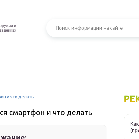
оружии и
аздниках
РЕ
фон и что делать
ся смартфон и что делать
Как
(пр
жание: