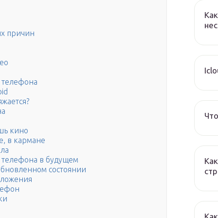
Как
нес
ых причин
део
Icl
о телефона
id
яжается?
на
Что
шь кино
е, в кармане
хла
 телефона в будущем
Как
обновленном состоянии
стр
иложения
лефон
ки
Как