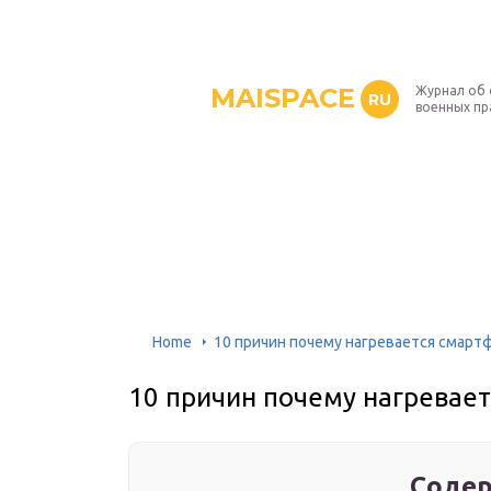
MAISPACE
Журнал об 
RU
военных пр
Home
10 причин почему нагревается смарт
10 причин почему нагревает
Содер