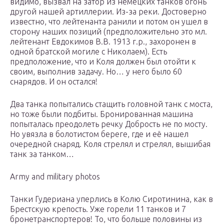
видимо, вызвал на затор из немецких танков огонь
другой нашей артиллерии. Из-за реки. Достоверно
известно, что лейтенанта ранили и потом он ушел в
сторону наших позиций (предположительно это мл.
лейтенант Евдокимов В.В. 1913 г.р., захоронен в
одной братской могиле с Николаем). Есть
предположение, что и Коля должен был отойти к
своим, выполнив задачу. Но… у него было 60
снарядов. И он остался!
Два танка попытались стащить головной танк с моста,
но тоже были подбиты. Бронированная машина
попыталась преодолеть речку Добрость не по мосту.
Но увязла в болотистом береге, где и её нашел
очередной снаряд. Коля стрелял и стрелял, вышибая
танк за танком…
Army and military photos
Танки Гудериана уперлись в Колю Сиротинина, как в
Брестскую крепость. Уже горели 11 танков и 7
бронетранспортеров! То, что больше половины из