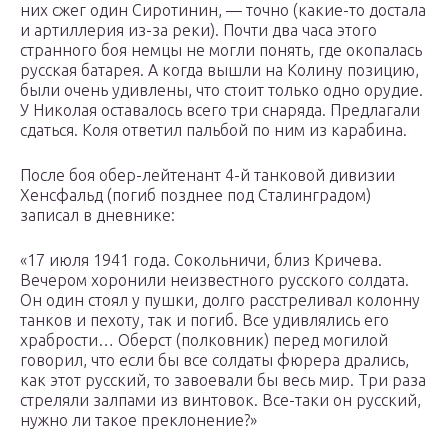
них сжег один Сиротинин, — точно (какие-то достала
и артиллерия из-за реки). Почти два часа этого
странного боя немцы не могли понять, где окопалась
русская батарея. А когда вышли на Колину позицию,
были очень удивлены, что стоит только одно орудие.
У Николая оставалось всего три снаряда. Предлагали
сдаться. Коля ответил пальбой по ним из карабина.
После боя обер-лейтенант 4-й танковой дивизии
Хенсфальд (погиб позднее под Сталинградом)
записал в дневнике:
«17 июля 1941 года. Сокольничи, близ Кричева.
Вечером хоронили неизвестного русского солдата.
Он один стоял у пушки, долго расстреливал колонну
танков и пехоту, так и погиб. Все удивлялись его
храбрости… Оберст (полковник) перед могилой
говорил, что если бы все солдаты фюрера дрались,
как этот русский, то завоевали бы весь мир. Три раза
стреляли залпами из винтовок. Все-таки он русский,
нужно ли такое преклонение?»