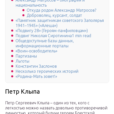
Александр Матросов – биография и
национальность
Откуда родом Александр Матросов?
Доброволец, курсант, солдат
«Памятник защитникам советского Заполярья
1941–1945» («Алеша»)
«Подвигу 28» (Героям-панфиловцам»)
Подвиг Николая Сиротинина1 min read
Общедоступные базы данных,
информационные порталы
«Воин-освободитель»
Партизаны
Льготы
Константин Заслонов
Несколько героических историй
«Родина-Мать зовет!»
Петр Клыпа
Петр Сергеевич Клыпа – один из тех, кого с
легкостью можно назвать довольно противоречивой
личностью, который будучи героем Брестской