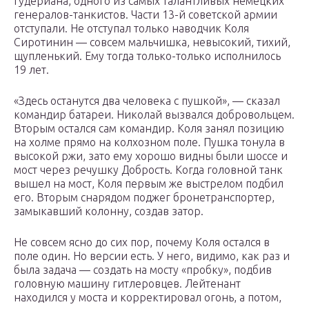
Гудериана, одного из самых талантливых немецких
генералов-танкистов. Части 13-й советской армии
отступали. Не отступал только наводчик Коля
Сиротинин — совсем мальчишка, невысокий, тихий,
щупленький. Ему тогда только-только исполнилось
19 лет.
«Здесь останутся два человека с пушкой», — сказал
командир батареи. Николай вызвался добровольцем.
Вторым остался сам командир. Коля занял позицию
на холме прямо на колхозном поле. Пушка тонула в
высокой ржи, зато ему хорошо видны были шоссе и
мост через речушку Добрость. Когда головной танк
вышел на мост, Коля первым же выстрелом подбил
его. Вторым снарядом поджег бронетранспортер,
замыкавший колонну, создав затор.
Не совсем ясно до сих пор, почему Коля остался в
поле один. Но версии есть. У него, видимо, как раз и
была задача — создать на мосту «пробку», подбив
головную машину гитлеровцев. Лейтенант
находился у моста и корректировал огонь, а потом,