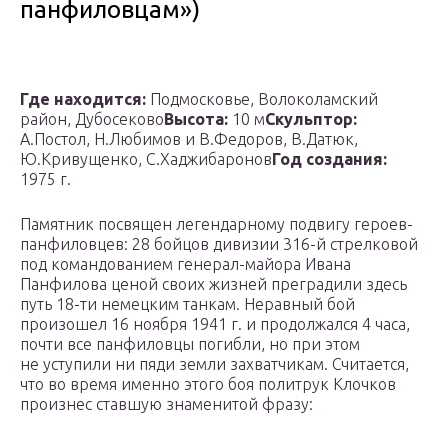
панфиловцам»)
Где находится:
Подмосковье, Волоколамский
район, Дубосеково
Высота:
10 м
Скульптор:
А.Постол, Н.Любимов и В.Федоров, В.Датюк,
Ю.Кривущенко, С.Хаджибаронов
Год создания:
1975 г.
Памятник посвящен легендарному подвигу героев-
панфиловцев: 28 бойцов дивизии 316-й стрелковой
под командованием генерал-майора Ивана
Панфилова ценой своих жизней преградили здесь
путь 18-ти немецким танкам. Неравный бой
произошел 16 ноября 1941 г. и продолжался 4 часа,
почти все панфиловцы погибли, но при этом
не уступили ни пяди земли захватчикам. Считается,
что во время именно этого боя политрук Клочков
произнес ставшую знаменитой фразу: