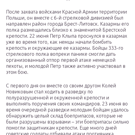
После захвата войсками Красной Армии территории
Польши, он вместе с 6-й стрелковой дивизией был
направлен район города Брест-Литовск. Казармы его
полка размещались близко к знаменитой Брестской
крепости. 22 июня Петр Клыпа проснулся в казармах
уже во время того, как немцы начали бомбить
крепость и окружающие ее казармы. Бойцы 333-го
стрелкового полка вопреки панике смогли дать
организованный отпор первой атаке немецкой
пехоты, и молодой Петр также активно участвовал в
этом бою.
С первого дня он вместе со своим другом Колей
Новиковым стал ходить в разведку по
полуразрушенной и окруженной крепости и
выполнять поручения своих командиров. 23 июня во
время очередной разведки молодым бойцам удалось
обнаружить целый склад боеприпасов, которые не
были разрушены взрывами – эти боеприпасы сильно
помогли защитникам крепости. Еще много дней
советские солдаты отбивали атаки противника,