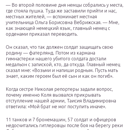
— Во второй половине дня немцы собрались у места,
где стояла пушка. Туда же заставили прийти и нас,
местных жителей, — вспоминает местная
учительница Ольга Борисовна Вебрижская. — Мне,
как знающей немецкий язык, главный немец с
орденами приказал переводить.
Он сказал, что так должен солдат защищать свою
родину — фатерлянд. Потом из кармана
гимнастерки нашего убитого солдата достали
медальон с запиской, кто, да откуда. Главный немец
сказал мне: «Возьми и напиши родным. Пусть мать
знает, каким героем был её сын и как он погиб».
Когда сестре Николая репортеры задали вопрос,
почему именно Коля вызвался прикрывать
отступление нашей армии, Таисия Владимировна
ответила: «Мой брат не мог поступить иначе».
11 танков и 7 бронемашин, 57 солдат и офицеров
недосчитались гитлеровцы после боя на берегу реки