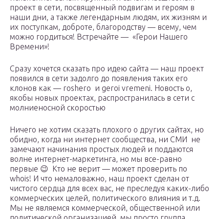
проект в сети, посвященный подвигам и героям в
наши дни, а также легендарным людям, их жизням и
их поступкам, доброте, благородству — всему, чем
можно гордиться! Встречайте — «Герои Нашего
Времени»!
Сразу хочется сказать про идею сайта — наш проект
появился в сети задолго до появления таких его
клонов как — roshero и geroi vremeni. Новость о,
якобы новых проектах, распространилась в сети с
молниеносной скоростью
Ничего не хотим сказать плохого о других сайтах, но
обидно, когда ни интернет сообщества, ни СМИ не
замечают начинания простых людей и поддаются
волне интернет-маркетинга, но мы все-равно
первые 😉 Кто не верит — может проверить по
whois! И что немаловажно, наш проект сделан от
чистого сердца для всех вас, не преследуя каких-либо
коммерческих целей, политического влияния и т.д.
Мы не являемся коммерческой, общественной или
политической организацией, мы просто группа