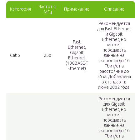
Частоты,
Категория
Примечание
Описание
МГц
Рекомендуется
для Fast Ethernet
и Gigabit
Ethernet, но
Fast
может
Ethernet,
передавать
Gigabit
Cat.6
250
данные на
Ethernet
скорости до 10
(10GBASE-T
Гбит/с на
Ethernet)
расстояние до
55 м. Добавлена
в стандарт в
июне 2002 года.
Рекомендуется
для Gigabit
Ethernet, но
может
передавать
данные на
скорости до 10
Гбит/с на