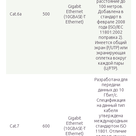
расстояние до
Gigabit
100 метров.
Ethernet
Добавлена в
Cat.6a
500
(10GBASE-T
стандарт в
Ethernet)
феврале 2008
года (ISO/IEC
11801:2002
поправка 2).
Имеется общий
экран (F/UTP) или
экранирующая
оплетка вокруг
каждой пары
(U/FTP).
Разработана для
передачи
данных до 10
Гбит/с.
Спецификация
на данный тип
кабеля
утверждена
Gigabit
международным
Ethernet
Cat.7
600
стандартом ISO
(10GBASE-T
11801. Отличие
Ethernet)