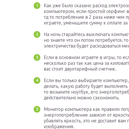
Как уже было сказано расход электроэ
компьютером, если простой серфинг в 
тд то потребление в 2 раза ниже чем 
играете, уменьшите сумму к оплате за
На ночь старайтесь выключать компьют
но знаете что он потом потребуется, т
электричества будет расходоваться ме
Если в основном играете в игры, то ес
несколько раз так как цена за киловат
вас стоит двухтарифный счетчик.
Если вы только выбираете компьютер, 
делать, какую работу будет выполнять
то возьмите ноутбук, его энергопотре
действительно можно сэкономить.
Монитор компьютера как правило потреб
энергопотребление зависит от яркости
убавлять яркость, это не доставит ва
изображения.