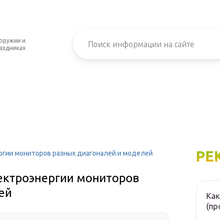
оружии и
аздниках
РЕ
гии мониторов разных диагоналей и моделей
ектроэнергии мониторов
ей
Как
(пр