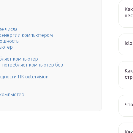
Как
нес
е числа
роэнергии компьютером
мощность
Icl
пьютер
ебляет компьютер
тт потребляет компьютер без
Как
стр
щности ПК outervision
т компьютер
Что
Как