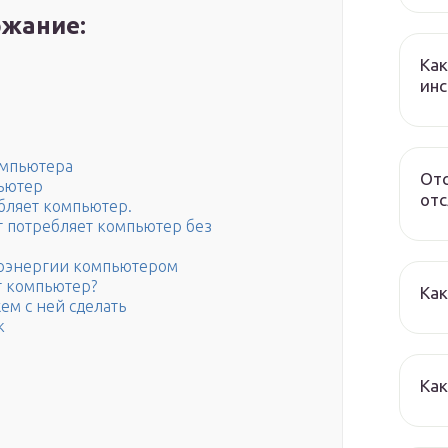
жание:
Как
инс
омпьютера
Отс
пьютер
от
ебляет компьютер.
тт потребляет компьютер без
роэнергии компьютером
т компьютер?
Как
ем с ней сделать
к
Как