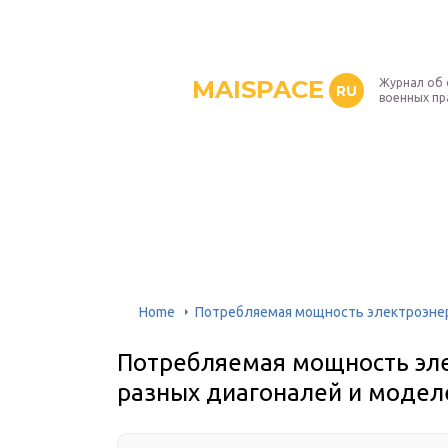
MAISPACE
Журнал об 
RU
военных пр
Home
Потребляемая мощность электроэнер
Потребляемая мощность эл
разных диагоналей и модел