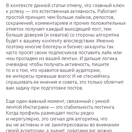
В контексте данной статьи отмечу, что главный ключ
к успеху — это естественная активность. Работает
простой принцип: чем больше лайков, репостов,
сохранений, комментариев и прочих положительных
отметок получает каждый выходящий пост, тем
больше доверия (и охватов) со стороны алгоритма
будет к вашему контенту впоследствии. Именно
поэтому многие блогеры и бизнес-аккаунты так
часто просят своих подписчиков поставить лайк или
«мы пропадем из вашей ленты». И дальше логика
очевидна: чтобы получать активность, пишите
то и о том, что нравится вашей аудитории,
ее интересы превыше всего! И не стесняйтесь
спрашивать ее мнения и совета, это только облегчит
вам задачу при подготовке постов.
Еще один важный момент, связанный с умной
лентой Инстаграма — это стабильность постинга.
Когда профиль размещает посты редко
и нерегулярно, это сигнал для алгоритма, что
вы не активны и не заинтересованы во внимании
своей аудитории, а значит, охватами вас можно