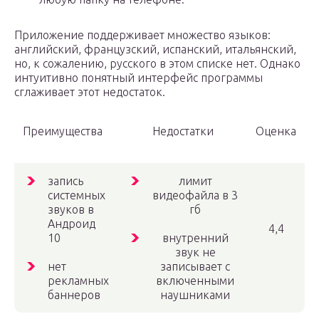
Приложение поддерживает множество языков:
английский, французский, испанский, итальянский,
но, к сожалению, русского в этом списке нет. Однако
интуитивно понятный интерфейс программы
сглаживает этот недостаток.
Преимущества
Недостатки
Оценка
запись
лимит
системных
видеофайла в 3
звуков в
гб
Андроид
4,4
10
внутренний
звук не
нет
записывает с
рекламных
включенными
баннеров
наушниками